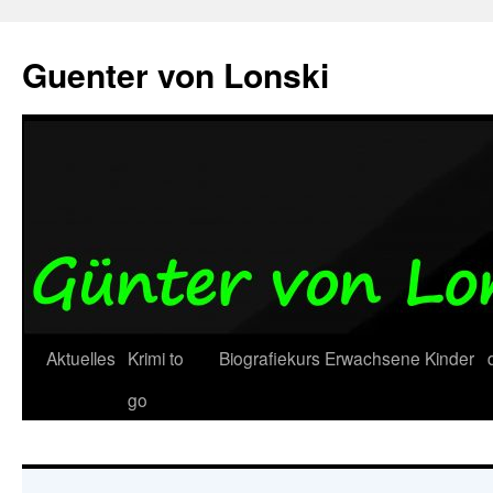
Zum
Inhalt
Guenter von Lonski
springen
Aktuelles
Krimi to
Biografiekurs
Erwachsene
Kinder
go