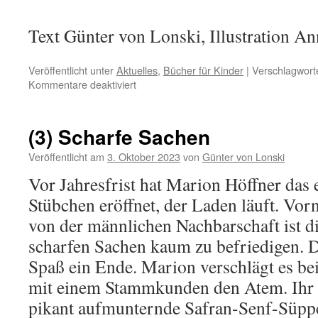
Text Günter von Lonski, Illustration Ann
Veröffentlicht unter
Aktuelles
,
Bücher für Kinder
|
Verschlagworte
für
Kommentare deaktiviert
Eine
Rezension,
für
(3) Scharfe Sachen
die
ein
Veröffentlicht am
3. Oktober 2023
von
Günter von Lonski
DANKE
Vor Jahresfrist hat Marion Höffner das 
zu
wenig
Stübchen eröffnet, der Laden läuft. Vor
ist
von der männlichen Nachbarschaft ist d
.
scharfen Sachen kaum zu befriedigen. D
Spaß ein Ende. Marion verschlägt es be
mit einem Stammkunden den Atem. Ihr K
pikant aufmunternde Safran-Senf-Süppc