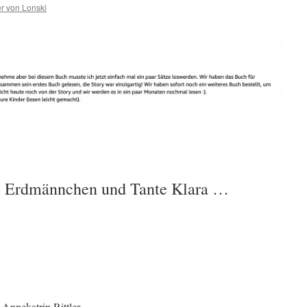
r von Lonski
ie Erdmännchen und Tante Klara …
 Annekatrin Rittler