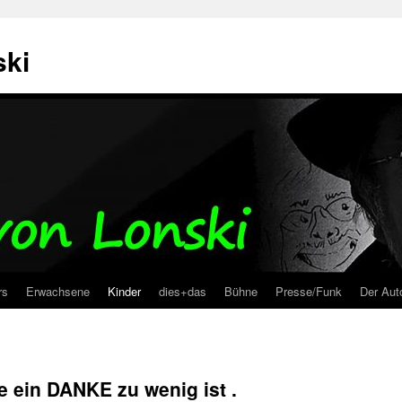
ski
rs
Erwachsene
Kinder
dies+das
Bühne
Presse/Funk
Der Aut
e ein DANKE zu wenig ist .