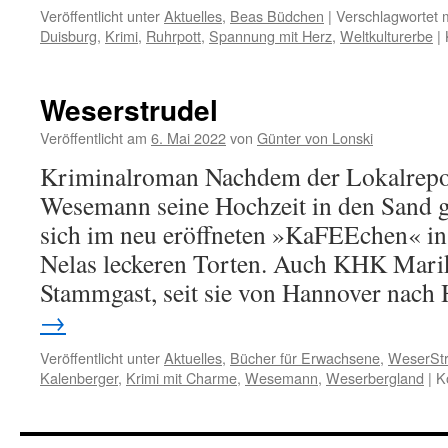
Veröffentlicht unter
Aktuelles
,
Beas Büdchen
|
Verschlagwortet m
Duisburg
,
Krimi
,
Ruhrpott
,
Spannung mit Herz
,
Weltkulturerbe
|
Weserstrudel
Veröffentlicht am
6. Mai 2022
von
Günter von Lonski
Kriminalroman Nachdem der Lokalrepo
Wesemann seine Hochzeit in den Sand ges
sich im neu eröffneten »KaFEEchen« in
Nelas leckeren Torten. Auch KHK Marik
Stammgast, seit sie von Hannover nac
→
Veröffentlicht unter
Aktuelles
,
Bücher für Erwachsene
,
WeserStr
Kalenberger
,
Krimi mit Charme
,
Wesemann
,
Weserbergland
|
K