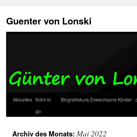
Zum
Inhalt
Guenter von Lonski
springen
Aktuelles
Krimi to
Biografiekurs
Erwachsene
Kinder
go
Mai 2022
Archiv des Monats: