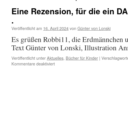
Eine Rezension, für die ein D
.
Veröffentlicht am
16. April 2024
von
Günter von Lonski
Es grüßen Robbi11, die Erdmännchen 
Text Günter von Lonski, Illustration Ann
Veröffentlicht unter
Aktuelles
,
Bücher für Kinder
|
Verschlagworte
für
Kommentare deaktiviert
Eine
Rezension,
für
die
ein
DANKE
zu
wenig
ist
.