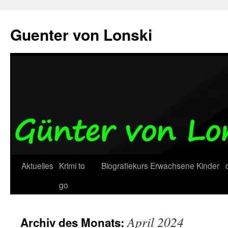
Zum
Inhalt
Guenter von Lonski
springen
Aktuelles
Krimi to
Biografiekurs
Erwachsene
Kinder
go
April 2024
Archiv des Monats: