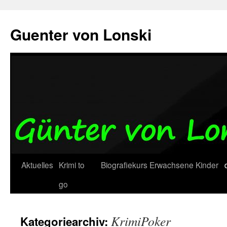
Zum
Inhalt
Guenter von Lonski
springen
Aktuelles
Krimi to
Biografiekurs
Erwachsene
Kinder
go
KrimiPoker
Kategoriearchiv: