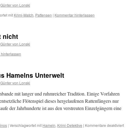
Günter von Lonski
rtet mit
Krimi-Match
,
Pattensen
|
Kommentar hinterlassen
 nicht
Günter von Lonski
hinterlassen
us Hamelns Unterwelt
Günter von Lonski
nbande mit langer und ruhmreicher Tradition. Einige Vorfahren
ntsetzliche Flötenspiel dieses hergelaufenen Rattenfängers nur
ufe der Jahrhunderte ist aus den verstreuten Einzelgängern eine
für
tinos
|
Verschlagwortet mit
Hameln
,
Krimi-Detektive
|
Kommentare deaktiviert
Die