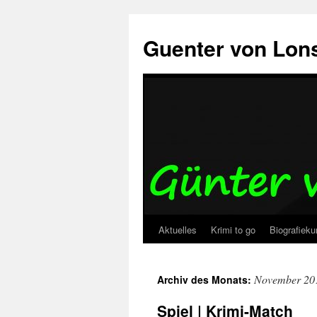
Zum
Inhalt
Guenter von Lon
springen
Aktuelles
Krimi to go
Biografieku
November 20
Archiv des Monats:
Spiel | Krimi-Match