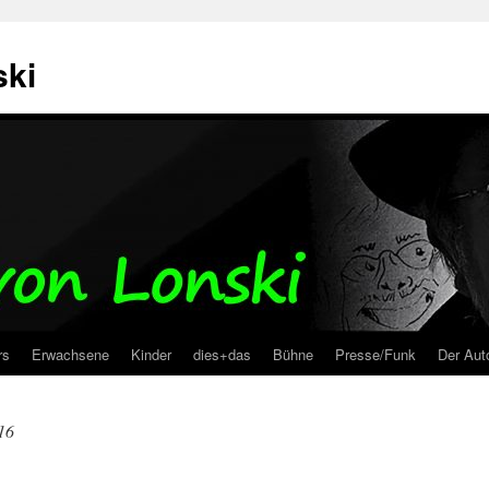
ski
rs
Erwachsene
Kinder
dies+das
Bühne
Presse/Funk
Der Aut
16