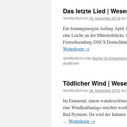
Das letzte Lied | Wese
Veröffentlicht am
24. November 2016
von
Ein Sonntagmorgen Anfang April. E
eine Leiche an der Münsterbrücke. 
Fernsehsendung DNCS Deutschland 
Weiterlesen
→
Veröffentlicht unter
Bücher für Erwachsen
für
deaktiviert
Das
letzte
Lied
Tödlicher Wind | Wese
|
Wesemanns
Veröffentlicht am
24. November 2016
von
1.
Fall
Im Emmertal, einem wunderschönen 
eine Windkraftanlage errichtet wer
Bad Pyrmont. Da wird der Initiator
…
Weiterlesen
→