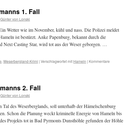
Rattino
Grüße
manns 1. Fall
aus
Hamel
Günter von Lonski
Unterw
in Wetter wie im November, kühl und nass. Die Polizei meldet
Hameln ist bestürzt. Anke Papenburg, bekannt durch die
Next Casting Star, wird tot aus der Weser geborgen. …
e
,
Weserbergland-Krimi
|
Verschlagwortet mit
Hameln
|
Kommentare
manns 2. Fall
Günter von Lonski
Tal des Weserberglands, soll unterhalb der Hämelschenburg
den. Schon die Planung weckt kriminelle Energie von Hameln bis
 des Projekts tot in Bad Pyrmonts Dunsthöhle gefunden der Höhle