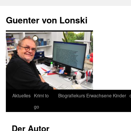
Zum
Inhalt
Guenter von Lonski
springen
Aktuelles
Krimi to
Biografiekurs
Erwachsene
Kinder
go
Der Autor