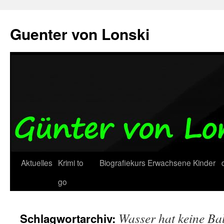
Zum
Inhalt
Guenter von Lonski
springen
Aktuelles
Krimi to
Biografiekurs
Erwachsene
Kinder
go
Wasser hat keine Ba
Schlagwortarchiv: