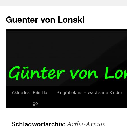
Zum
Inhalt
Guenter von Lonski
springen
Aktuelles
Krimi to
Biografiekurs
Erwachsene
Kinder
go
Arthe-Arnum
Schlagwortarchiv: