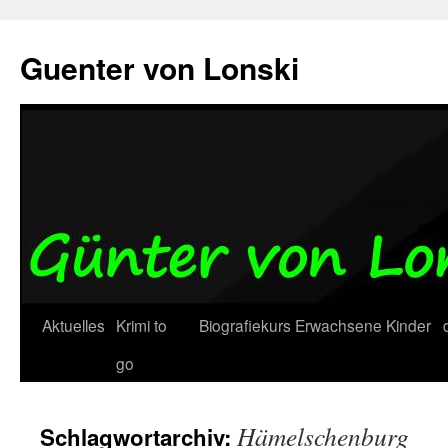
Zum
Inhalt
Guenter von Lonski
springen
Aktuelles
Krimi to
Biografiekurs
Erwachsene
Kinder
go
Hämelschenburg
Schlagwortarchiv: