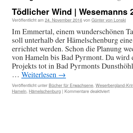
Tödlicher Wind | Wesemanns 2
Veröffentlicht am
24. November 2016
von
Günter von Lonski
Im Emmertal, einem wunderschönen Tal
soll unterhalb der Hämelschenburg ein
errichtet werden. Schon die Planung we
von Hameln bis Bad Pyrmont. Da wird de
Projekts tot in Bad Pyrmonts Dunsthöh
…
Weiterlesen
→
Veröffentlicht unter
Bücher für Erwachsene
,
Weserbergland-Kri
für
Hameln
,
Hämelschenburg
|
Kommentare deaktiviert
Tödlicher
Wind
|
Wesemanns
2.
Fall