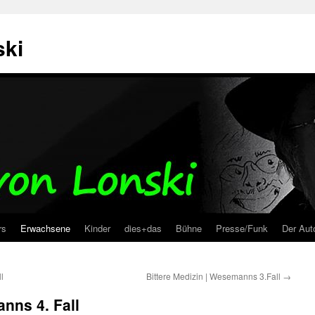
ski
rs
Erwachsene
Kinder
dies+das
Bühne
Presse/Funk
Der Aut
l
Bittere Medizin | Wesemanns 3.Fall
→
nns 4. Fall