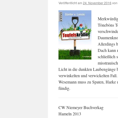
Veröffentlicht am
24. November 2016
von
Merkwürdige
Töneböns Te
verschwinde
Daumenknoch
Allerdings b
Dach kann n
schließlich
misstrauisc
Licht in die dunklen Laubengänge b
verwinkelten und verwickelten Fal
Wesemann muss zu Spaten, Harke un
fündig.
CW Niemeyer Buchverkag
Hameln 2013