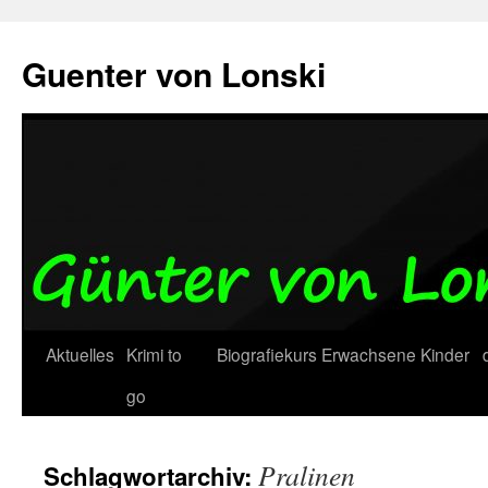
Zum
Inhalt
Guenter von Lonski
springen
Aktuelles
Krimi to
Biografiekurs
Erwachsene
Kinder
go
Pralinen
Schlagwortarchiv: