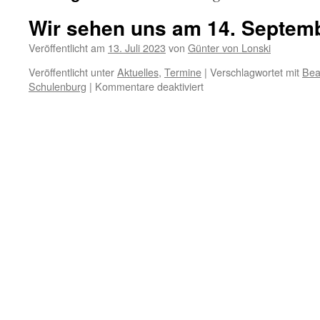
Wir sehen uns am 14. Septem
Veröffentlicht am
13. Juli 2023
von
Günter von Lonski
Veröffentlicht unter
Aktuelles
,
Termine
|
Verschlagwortet mit
Bea
für
Schulenburg
|
Kommentare deaktiviert
Wir
sehen
uns
am
14.
September?