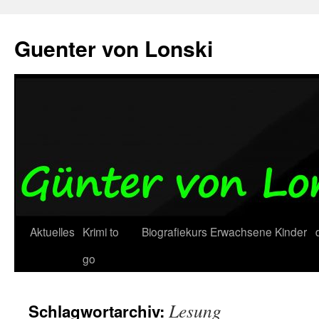
Zum
Inhalt
Guenter von Lonski
springen
Aktuelles
Krimi to
Biografiekurs
Erwachsene
Kinder
go
Lesung
Schlagwortarchiv: