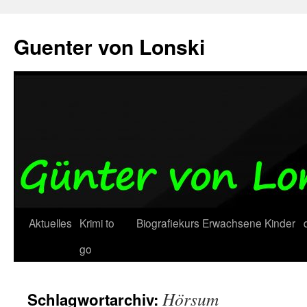
Zum
Inhalt
Guenter von Lonski
springen
Aktuelles
Krimi to
Biografiekurs
Erwachsene
Kinder
go
Hörsum
Schlagwortarchiv: