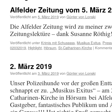
Alfelder Zeitung vom 5. März 
Veröffentlicht am
5. März 2019
von
Günter von Lonski
Die Alfelder Zeitung wird zu meiner zwe
Zeitungslektüre – dank Susanne Röthig
Veröffentlicht unter
Krimis mit Schusssss
,
Musikus Exitus
,
Press
02032019
,
Highlight
,
Hörsum
,
St-Catharinen-Kirche
|
Kommentar
2. März 2019
Veröffentlicht am
3. März 2019
von
Günter von Lonski
Unser Polizeihunde vor der großen Entt
schnappt er zu. „Musikus Exitus“ – am 2
Catharinen-Kirche in Hörsum bei Alfeld
Gastgeber, fantastisches Publikum und A
ein Genuss!!! Hat richtig Spaß gemacht