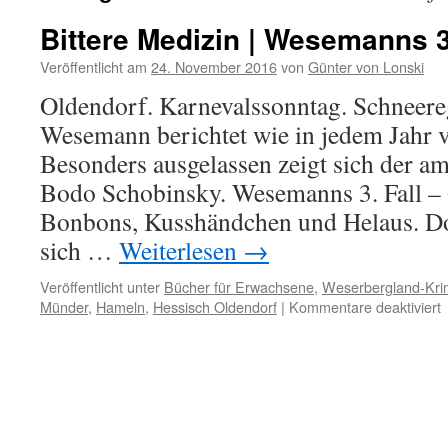
Bittere Medizin | Wesemanns 3
Veröffentlicht am
24. November 2016
von
Günter von Lonski
Oldendorf. Karnevalssonntag. Schneere
Wesemann berichtet wie in jedem Jahr
Besonders ausgelassen zeigt sich der am
Bodo Schobinsky. Wesemanns 3. Fall – G
Bonbons, Kusshändchen und Helaus. Doc
sich …
Weiterlesen
→
Veröffentlicht unter
Bücher für Erwachsene
,
Weserbergland-Kri
f
Münder
,
Hameln
,
Hessisch Oldendorf
|
Kommentare deaktiviert
B
M
|
3