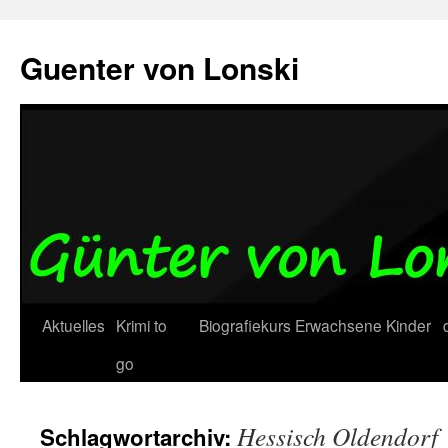
Zum
Inhalt
Guenter von Lonski
springen
Aktuelles
Krimi to
Biografiekurs
Erwachsene
Kinder
go
Hessisch Oldendorf
Schlagwortarchiv: