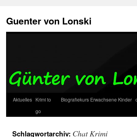
Zum
Inhalt
Guenter von Lonski
springen
Aktuelles
Krimi to
Biografiekurs
Erwachsene
Kinder
go
Chat Krimi
Schlagwortarchiv: