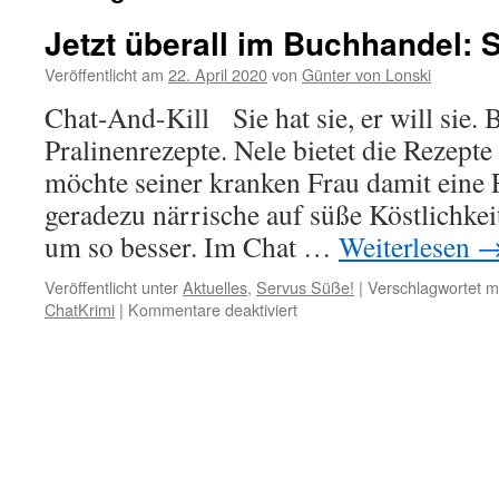
Jetzt überall im Buchhandel: 
Veröffentlicht am
22. April 2020
von
Günter von Lonski
Chat-And-Kill Sie hat sie, er will sie.
Pralinenrezepte. Nele bietet die Rezepte
möchte seiner kranken Frau damit eine 
geradezu närrische auf süße Köstlichkeit
um so besser. Im Chat …
Weiterlesen
Veröffentlicht unter
Aktuelles
,
Servus Süße!
|
Verschlagwortet m
für
ChatKrimi
|
Kommentare deaktiviert
Jetzt
überall
im
Buchhandel:
Servus
Süße!