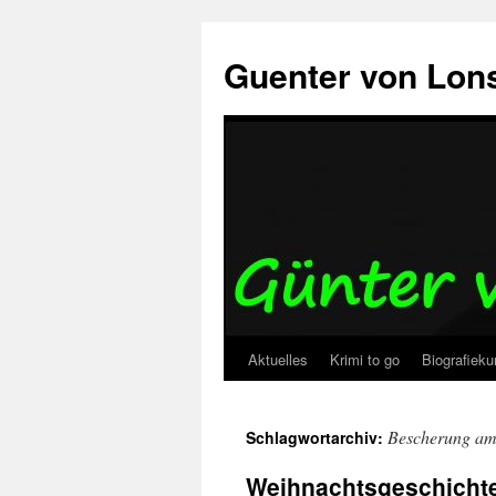
Zum
Inhalt
Guenter von Lon
springen
Aktuelles
Krimi to go
Biografieku
Bescherung a
Schlagwortarchiv:
Weihnachtsgeschicht