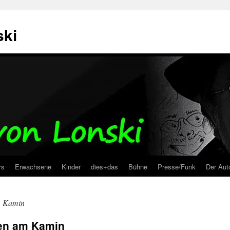
ski
rs
Erwachsene
Kinder
dies+das
Bühne
Presse/Funk
Der Aut
m Kamin
en am Kamin