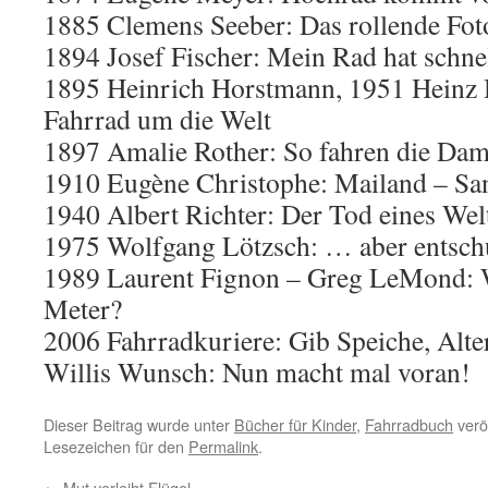
1885 Clemens Seeber: Das rollende Foto
1894 Josef Fischer: Mein Rad hat schne
1895 Heinrich Horstmann, 1951 Heinz 
Fahrrad um die Welt
1897 Amalie Rother: So fahren die Da
1910 Eugène Christophe: Mailand – S
1940 Albert Richter: Der Tod eines Wel
1975 Wolfgang Lötzsch: … aber entschul
1989 Laurent Fignon – Greg LeMond: 
Meter?
2006 Fahrradkuriere: Gib Speiche, Alte
Willis Wunsch: Nun macht mal voran!
Dieser Beitrag wurde unter
Bücher für Kinder
,
Fahrradbuch
veröf
Lesezeichen für den
Permalink
.
←
Mut verleiht Flügel