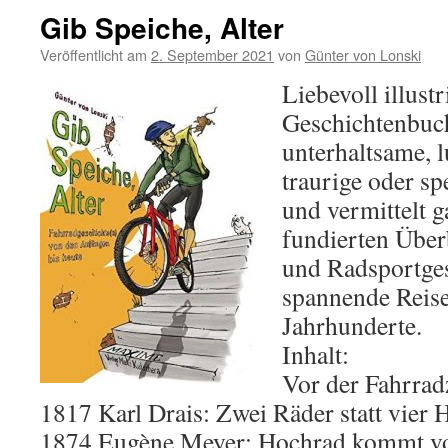
Gib Speiche, Alter
Veröffentlicht am
2. September 2021
von
Günter von Lonski
Liebevoll illustr
Geschichtenbuch
unterhaltsame, l
traurige oder s
und vermittelt 
fundierten Über
und Radsportges
spannende Reise
Jahrhunderte.
Inhalt:
Vor der Fahrradze
1817 Karl Drais: Zwei Räder statt vier 
1874 Eugène Meyer: Hochrad kommt vo