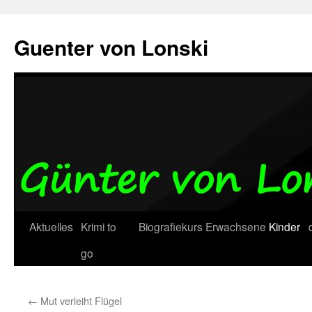
Zum
Inhalt
Guenter von Lonski
springen
Aktuelles
Krimi to
Biografiekurs
Erwachsene
Kinder
go
←
Mut verleiht Flügel