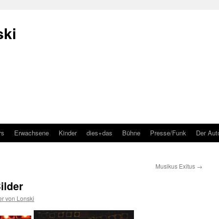
ski
rs
Erwachsene
Kinder
dies+das
Bühne
Presse/Funk
Der Aut
Musikus Exitus
→
ilder
er von Lonski