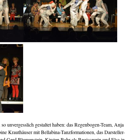
 so unvergesslich gestaltet haben: das Regenbogen-Team, Anja
ine Krauthäuser mit Bellabina-Tanzformationen, das Darsteller-
nd Gerd Blumenstein, Kirsten Rohr als Regisseurin und Elsa in