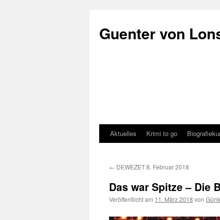
Zum
Inhalt
Guenter von Lon
springen
Aktuelles
Krimi to go
Biografieku
←
DEWEZET 8. Februar 2018
Das war Spitze – Die B
Veröffentlicht am
11. März 2018
von
Günt