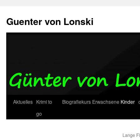
Zum
Inhalt
Guenter von Lonski
springen
Aktuelles
Krimi to
Biografiekurs
Erwachsene
Kinder
go
Lange Fi